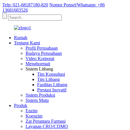
Telp: 021-68187180-820
Nomor Ponsel/Whatsapp: +86
13681683526
Rumah
Tentang Kami
Profil Perusahaan
Budaya Perusahaan
Video Korporat
Menghormati
Sistem Litbang
Tim Konsultasi
Tim Litbang
Fasilitas Litbang
Prestasi Inovatif
Sistem Produksi
Sistem Mutu
Produk
Enzim
Koenzim
Zat Perantara Farmasi
Layanan CRO/CDMO