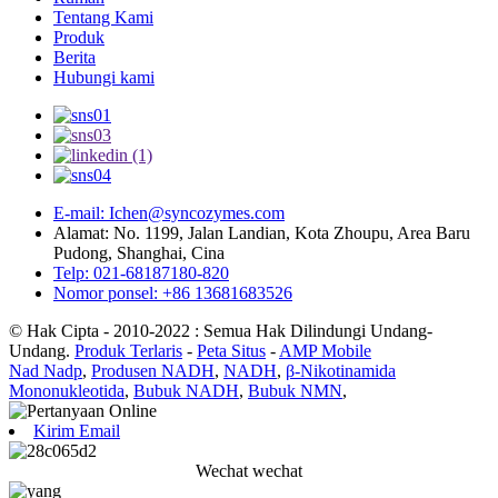
Tentang Kami
Produk
Berita
Hubungi kami
E-mail: Ichen@syncozymes.com
Alamat: No. 1199, Jalan Landian, Kota Zhoupu, Area Baru
Pudong, Shanghai, Cina
Telp: 021-68187180-820
Nomor ponsel: +86 13681683526
© Hak Cipta - 2010-2022 : Semua Hak Dilindungi Undang-
Undang.
Produk Terlaris
-
Peta Situs
-
AMP Mobile
Nad Nadp
,
Produsen NADH
,
NADH
,
β-Nikotinamida
Mononukleotida
,
Bubuk NADH
,
Bubuk NMN
,
Kirim Email
Wechat wechat